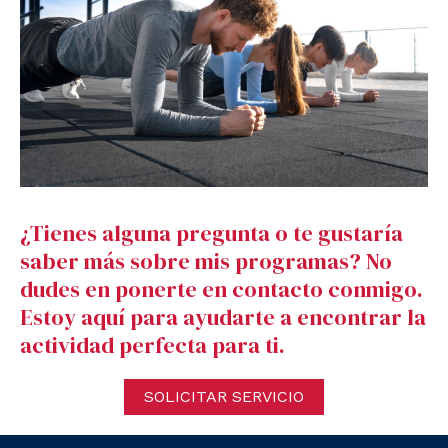
¿Tienes alguna pregunta o te gustaría
saber más sobre mis programas? No
dudes en ponerte en contacto conmigo.
Estoy aquí para ayudarte a encontrar la
actividad perfecta para ti.
SOLICITAR SERVICIO